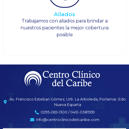
Aliados
Trabajamos con aliados para brindar a
nuestros pacientes la mejor cobertura
posible
Av. Francisco Esteban Gómez, Urb. La Arboleda, Porlamar, Edo
Nueva Esparta
0295-265-1300 / 0412-0381559
info@centroclinicodelcaribe.com